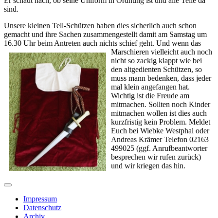
Er schaut nach, ob seine Uniform in Ordnung ist und alle Teile da
sind.
Unsere kleinen Tell-Schützen haben dies sicherlich auch schon
gemacht und ihre Sachen zusammengestellt damit am Samstag um
16.30 Uhr beim Antreten auch nichts schief geht.
Und wenn das
Marschieren vielleicht auch noch
nicht so zackig klappt wie bei
den altgedienten Schützen, so
muss mann bedenken, dass jeder
mal klein angefangen hat.
Wichtig ist die Freude am
mitmachen. Sollten noch Kinder
mitmachen wollen ist dies auch
kurzfristig kein Problem. Meldet
Euch bei Wiebke Westphal oder
Andreas Krämer Telefon 02163
499025 (ggf. Anrufbeantworter
besprechen wir rufen zurück)
und wir kriegen das hin.
Impressum
Datenschutz
Archiv